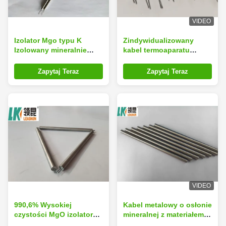
VIDEO
Izolator Mgo typu K
Zindywidualizowany
Izolowany mineralnie
kabel termoaparatu
kabel termopary MICC
izolowanego mineralnego
99,6% o wysokiej
MgO o wysokiej
Zapytaj Teraz
Zapytaj Teraz
czystości
czystości
VIDEO
990,6% Wysokiej
Kabel metalowy o osłonie
czystości MgO izolator
mineralnej z materiałem
Mineralne izolowane
ołowiowym izolującym