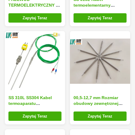
TERMOELEKTRYCZNY W
termoelementarny
IZOLACJI MINERALNEJ
izolowany mineralnie
LEADKIN K/N/E/J/T TYPY
klasa I Dokładność
Zapytaj Teraz
Zapytaj Teraz
SS316
SS 310L SS304 Kabel
00,5-12,7 mm Rozmiar
termoaparatu
obudowy zewnętrznej
izolowanego mineralnie
Materiał obudowy
klasa I Dokładność
termoparów SS304
Zapytaj Teraz
Zapytaj Teraz