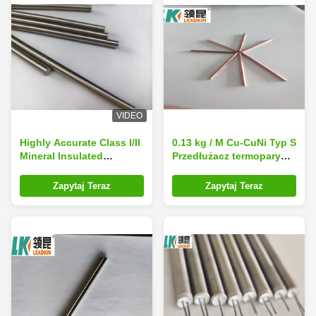
VIDEO
Highly Accurate Class I/II
0.13 kg / M Cu-CuNi Typ S
Mineral Insulated
Przedłużacz termopary
Thermocouple Cable with
0.6 CM Izolowany
SS316 Sheath for
mineralnie kabel
Zapytaj Teraz
Zapytaj Teraz
Industrial Temperature
miedziany
Control