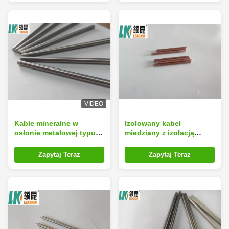
VIDEO
Kable mineralne w
Izolowany kabel
osłonie metalowej typu
miedziany z izolacją
K/N/E/J/T/S/R/B i trwałe
mineralną Xlpe 0,6 cm
dla długotrwałego
CuNi 1100C
Zapytaj Teraz
Zapytaj Teraz
działania