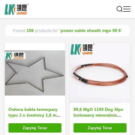
Found
156
products for "
power cable sheath mgo 99 6
"
Osłona kabla termopary
99,6 MgO 1100 Deg Xlpe
typu J o średnicy 1,6 mm
Izolowany mineralnie
SS310S MgO 99,6
kabel grzewczy MI
Termopara
Zapytaj Teraz
Zapytaj Teraz