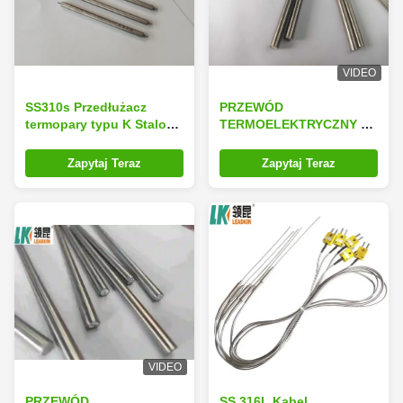
VIDEO
SS310s Przedłużacz
PRZEWÓD
termopary typu K Stalowy
TERMOELEKTRYCZNY W
kabel pancerny 4,0 mm
IZOLACJI MINERALNEJ
LEADKIN K/N/E/J/T TYPY
Zapytaj Teraz
Zapytaj Teraz
SS316
VIDEO
PRZEWÓD
SS 316L Kabel