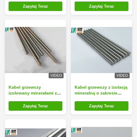
kable metalowe
minerały nieorganiczne
Zapytaj Teraz
Zapytaj Teraz
VIDEO
VIDEO
Kabel grzewczy
Kabel grzewczy z izolacją
izolowany minerałami z
mineralną o zakresie
izolacją MgO o wysokiej
temperatur 200°C-1000°C
czystości 99,6% dla
i izolacji MgO o wysokiej
Zapytaj Teraz
Zapytaj Teraz
zakresu temperatury
czystości 99,6% do
200°C-1000°C i
zastosowań o dowolnej
dostosowalnej długości
długości