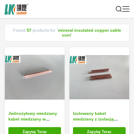
Found
57
products for "
mineral insulated copper cable
cuni
"
Jednożyłowy miedziany
Izolowany kabel
kabel miedziany w
miedziany z izolacją
izolacji mineralnej CuNi
mineralną Xlpe 0,6 cm
1,42 mm OD
CuNi 1100C
Zapytaj Teraz
Zapytaj Teraz