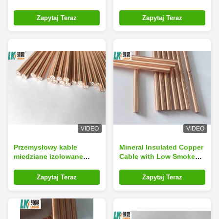
mineralnie ostateczny
ostateczne rozwiązanie
wybór dla zastosowań
dla wysokiej temperatury
Zapytaj Teraz
Zapytaj Teraz
elektrycznych
i odporności na ogień
VIDEO
VIDEO
Przemysłowy kable
Mineral Insulated Copper
miedziane izolowane
Cable with Low Smoke
minerałami dla
Emission High Purity
optymalnej wydajności i
MgO Insulation and
Zapytaj Teraz
Zapytaj Teraz
trwałości
Customizable Options for
Industrial Applications