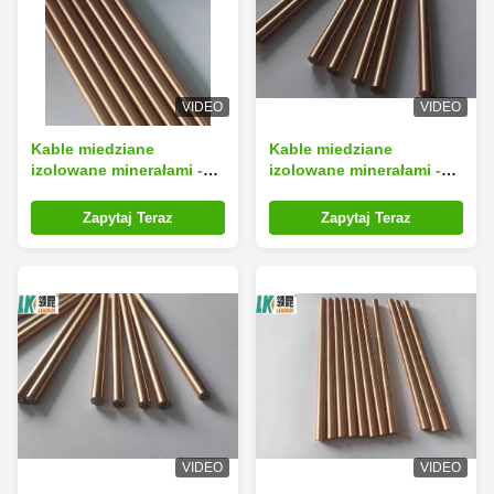
VIDEO
VIDEO
Kable miedziane
Kable miedziane
izolowane minerałami -
izolowane minerałami -
lepszy wybór dla
ostateczne rozwiązanie
wydajnych i trwałych
dla zastosowań
Zapytaj Teraz
Zapytaj Teraz
systemów elektrycznych
przemysłowych
VIDEO
VIDEO