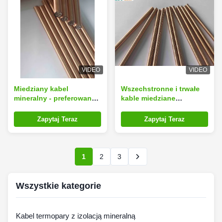
VIDEO
VIDEO
Miedziany kabel
Wszechstronne i trwałe
mineralny - preferowane
kable miedziane
rozwiązanie dla
izolowane mineralnie do
wysokowydajnych
zastosowań
Zapytaj Teraz
Zapytaj Teraz
systemów elektrycznych
przemysłowych
1
2
3
Wszystkie kategorie
Kabel termopary z izolacją mineralną