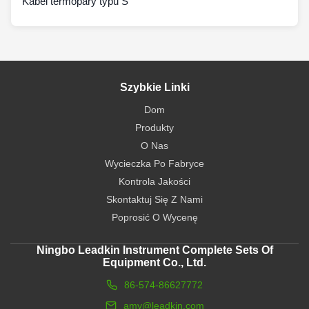
Kabel termopary typu S
Szybkie Linki
Dom
Produkty
O Nas
Wycieczka Po Fabryce
Kontrola Jakości
Skontaktuj Się Z Nami
Poprosić O Wycenę
Ningbo Leadkin Instrument Complete Sets Of
Equipment Co., Ltd.
86-574-86627772
amy@leadkin.com