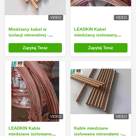
VIDEO
VIDEO
Miedziany kabel w
LEADKIN Kabel
izolacji mineralnej -
miedziany izolowany
idealne rozwiązanie dla
mineralnie
zastosowań
Zapytaj Teraz
Zapytaj Teraz
przemysłowych i
komercyjnych
VIDEO
VIDEO
LEADKIN Kable
Kable miedziane
miedziane izolowane
izolowane minerałami -