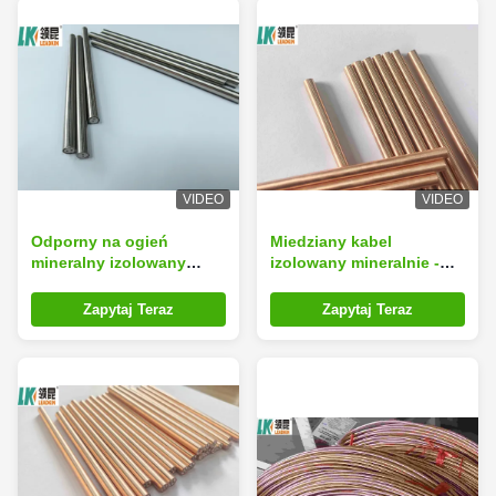
VIDEO
VIDEO
Odporny na ogień
Miedziany kabel
mineralny izolowany
izolowany mineralnie -
kabel miedziany o
idealne rozwiązanie do
średnicy 6,0 mm i 99,6%
środowisk o wysokiej
Zapytaj Teraz
Zapytaj Teraz
czystości MgO dla
temperaturze
instalacji elektrycznych