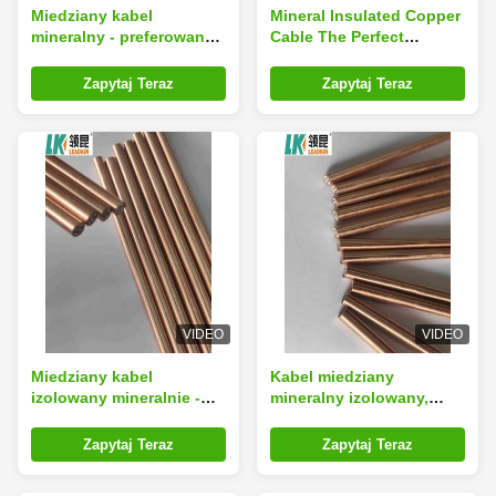
Miedziany kabel
Mineral Insulated Copper
mineralny - preferowany
Cable The Perfect
wybór dla trwałych
Solution for High-
instalacji elektrycznych
Performance Industrial
Zapytaj Teraz
Zapytaj Teraz
Wiring Needs
VIDEO
VIDEO
Miedziany kabel
Kabel miedziany
izolowany mineralnie -
mineralny izolowany,
idealne rozwiązanie do
odporny na korozję, do
środowisk o wysokiej
trudnych warunków
Zapytaj Teraz
Zapytaj Teraz
temperaturze