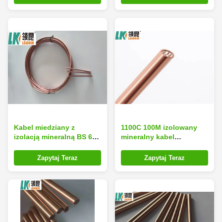
Kabel miedziany z
1100C 100M izolowany
izolacją mineralną BS 6
mineralny kabel
mm jednożyłowy kabel
miedziany 0,6 cm
żaroodporny MgO 99,6
izolowany drut miedziany
Zapytaj Teraz
Zapytaj Teraz
z pojedynczą nicią